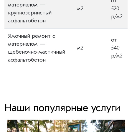
от
материалом —
м2
520
крупнозернистый
р/м2
асфальтобетон
Ямочный ремонт с
от
материалом —
м2
540
щебеночно-мастичный
р/м2
асфальтобетон
Наши популярные услуги