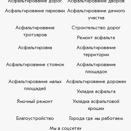
Асфальтирование дорог
Асфальтирование дворов
Асфальтирование парковки
Асфальтирование дачного
участка
Асфальтирование
Строительство дорог
тротуаров
Ремонт асфальта
Асфальтировка
Асфальтирование
территории
Асфальтирование стоянок
Асфальтирование
площадок
Асфальтирование малых
Асфальтирование дорожек
площадей
Укладка асфальта
Ямочный ремонт
Укладка асфальтовой
крошки
Благоустройство
Города где мы работаем
Мы в соцсетях